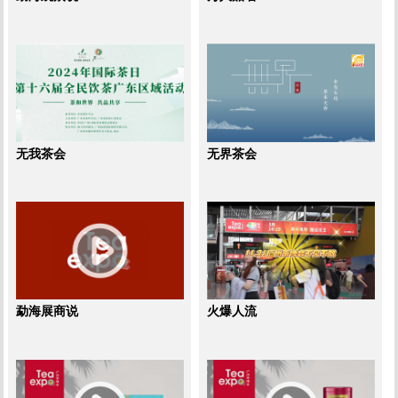
无我茶会
无界茶会
勐海展商说
火爆人流