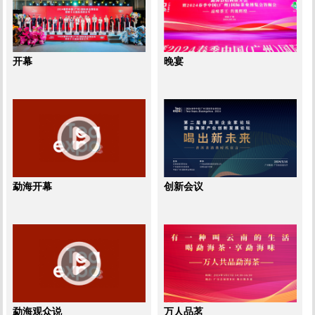
开幕
晚宴
勐海开幕
创新会议
勐海观众说
万人品茗